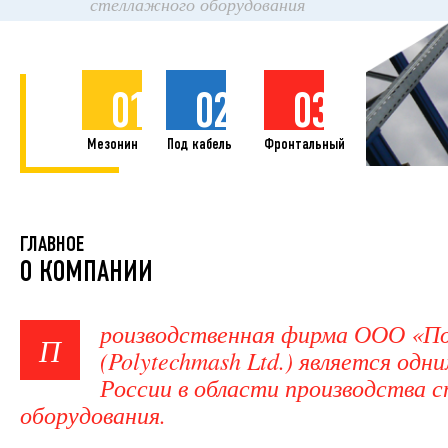
стеллажного оборудования
01
02
03
Мезонин
Под кабель
Фронтальный
ГЛАВНОЕ
О КОМПАНИИ
роизводственная фирма ООО «П
П
(Polytechmash Ltd.) является одн
России в области производства 
оборудования.